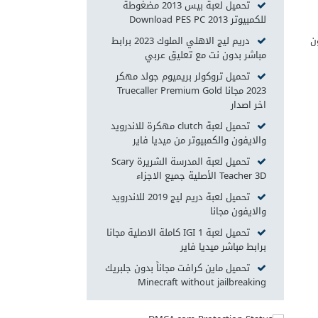
تحميل لعبة بيس 2013 مضغوطة
للكمبيوتر Download PES PC 2013
ن
دريم ليج الاهلي الملوك 2023 برابط
مباشر بدون نت مع تعليق عربي
تحميل تروكولر بريميوم جولد مهكر
2023 مجانا Truecaller Premium Gold
اخر اصدار
تحميل لعبة clutch مهكرة للاندرويد
والايفون والكمبيوتر من ميديا فاير
تحميل لعبة المدرسة الشريرة Scary
Teacher 3D‏ الأصلية جميع الاجزاء
تحميل لعبة دريم ليج 2019 للاندرويد
والايفون مجانا
تحميل لعبة IGI 1 كاملة الاصلية مجانا
برابط مباشر ميديا فاير
تحميل ماين كرافت مجاناً بدون جلبريك
Minecraft without jailbreaking