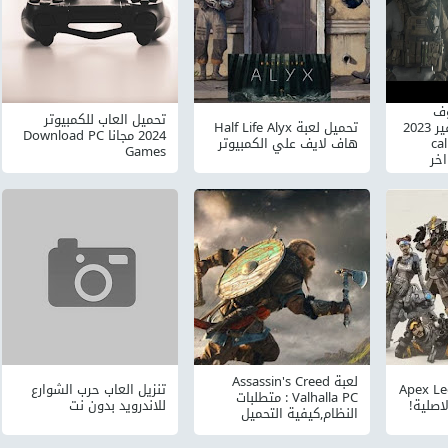
وف
تحميل العاب للكمبيوتر
ديوتي مودرن وورفير 2023
تحميل لعبة Half Life Alyx
2024 مجانا Download PC
ca
هاف لايف علي الكمبيوتر
Games
ر اخر
لعبة Assassin's Creed
 Apex Legends
تنزيل العاب حرب الشوارع
Valhalla PC : متطلبات
اصلية!
للاندرويد بدون نت
النظام,كيفية التحميل