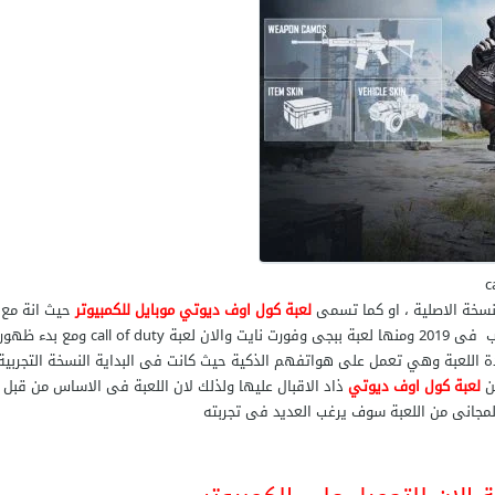
c
سخة الاصلية ، او كما تسمى
لعبة
كول اوف ديوتي موبايل للكمبيوتر
حيث انة مع
تطور وتعدد العاب Royale اذا اقبال العديد على هذة الالعاب فى 2019 ومنها لعبة ببجى وفورت نايت والان لعبة call of duty ومع بدء ظهو
ة اللعبة وهي تعمل على هواتفهم الذكية حيث كانت فى البداية النسخة التجربية
لعبة كول اوف ديوتي
ذاد الاقبال عليها ولذلك لان اللعبة فى الاساس من قبل
المجانى من اللعبة سوف يرغب العديد فى تجربته