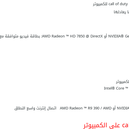
وتر
كرت الشاشة : NVIDIA® GeForce® GTX 660 @ 2 GB / GTX 1050 أو AMD Radeon ™ HD 7850 @ DirectX: بطاقة فيديو متوافقة م
كمبيوتر