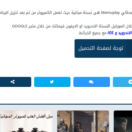
يمكنك تحميل لعبة على الكمبيوتر النسخة الاصلية من خلال محاكي Memuplay هى نسخة مجانية حيث تعمل الكمبيوتر من ثم بعد تنزيل البرن
ل الموبايل النسخة الاندرويد او الايفون فيمكنك من خلال متجر GOOGLE
مع جميع الخرائط.
توجة لصفحة التحميل