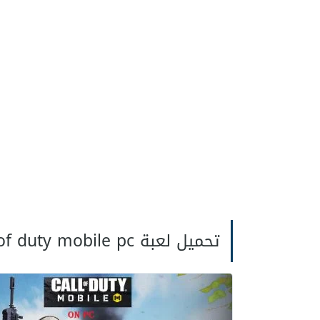
تحميل لعبة call of duty mobile pc على الكمبيوتر النسخة الاصلية