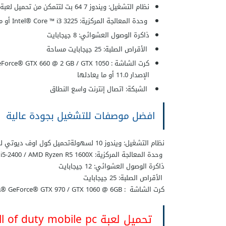
نظام التشغيل: ويندوز 7 64 بت لتتمكن من تحميل
لعبة call of duty للكمبي
وحدة المعالجة المركزية: Intel® Core ™ i3 3225 أو ما يعادلها
ذاكرة الوصول العشوائي: 8 جيجابايت
الأقراص الصلبة: 25 جيجابايت مساحة
الإصدار 11.0 أو ما يعادلها
الشبكة: اتصال إنترنت واسع النطاق
افضل موصفات للتشغيل بجودة عالية
نظام التشغيل: ويندوز 10 لسهولة
تحميل كول اوف ديوتي
لل
وحدة المعالجة المركزية: Intel® Core ™ i5-2400 / AMD Ryzen R5 1600X
ذاكرة الوصول العشوائي: 12 جيجابايت
الأقراص الصلبة: 25 جيجابايت
كرت الشاشة : NVIDIA® GeForce® GTX 970 / GTX 1060 @ 6GB أو AMD Radeon ™ R9 390 / AMD اتصال إنترنت واسع النطاق
تحميل لعبة call of duty mobile pc على الكمبيوتر