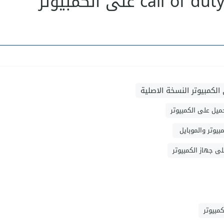
تحميل لعبة call of duty mobile pc على الكمبيوتر