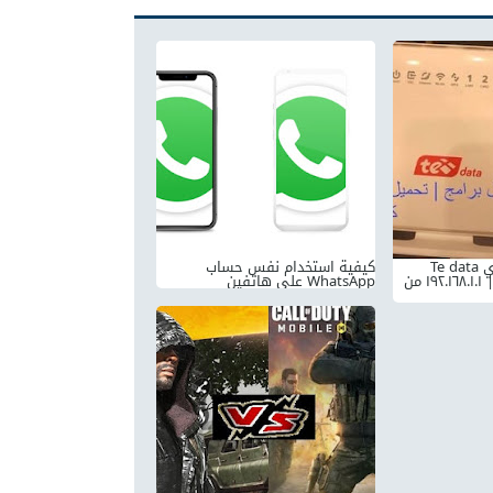
تغير باسورد واي فاي Te data
كيفية استخدام نفس حساب
الراوتر 192.168.1.1 | ١٩٢.١٦٨.١.١ من
WhatsApp على هاتفين