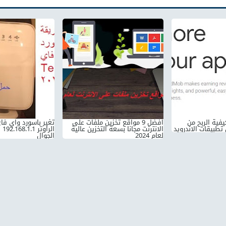
admob وكيفية الربح من
افضل 9 مواقع تخزين ملفات على
الانترنت مجانا بسعة التخزين عالية
لعام 2024
الجوال