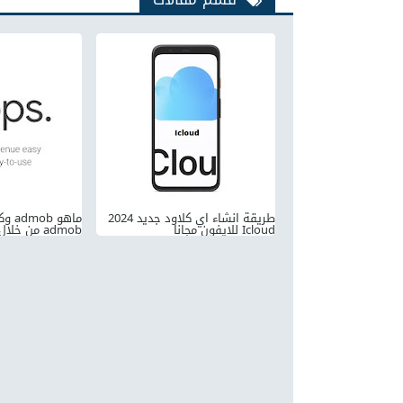
طريقة انشاء اي كلاود جديد 2024
ماهو 
Icloud للايفون مجانا
admob من خلال تطبيقات الاندرويد