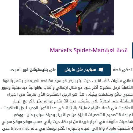
قصة لعبةMarvel's Spider-Man
سبايدر مان مارفل
تحكى قصة
على
بلايستيشن فور
انة بعد
ثماني سنوات خلف قناع ، حيث بيتر باركر هو سيد مكافحة الجريمة.و يشعر بالقوة
الكاملة لرجل عنكبوت أكثر خبرة ذو قتال ارتجالي وألعاب بهلوانية ديناميكية وعبور
حضري مائع وتفاعلات بيئية. ، هذا هو الرجل العنكبوت الذى نعرفة فى الاجزاء
السابقة على اجهزة بلاي ستيشن حيث انة يقدم عوالم بيتر باركر مع الرجل
العنكبوت في قصة حقيقية مليئة بالإثارة. في هذا الكون الجديد لرجل العنكبوت ،
تم إعادة تصميم الشخصيات البارزة من حياة بيتر وحياة سبايدر مان ، ووضع
شخصيات مألوفة في أدوار فريدة من نوعها. حيث يأتي حسب موقع موقع سوني
4 شخصية Big Apple إلى الحياة باعتباره الأكثر توسعًا في عالم Insomniac حتى