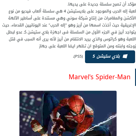
مؤكد أن تصبح سلسلة جديدة على يديها.
لعبة إله الحرب والموجود على بلايستيشن 4 هي سلسلة ألعاب فيديو من نوع
الأكشن والمغامرات من إنتاج شركة سوني وهي مستندة على أساطير الآلهة
الإغريقية حيث أخذت اسمها من آريز وهو "إله الحرب" عند اليونانيين القدماء، حيث
يتواجد آيرز في الجزء الأول من السلسلة فى اجهزة بلاي ستيشن كـ عدو لبطل
اللعبة وهو كراتوس والذي يريد الانتقام من آيرز لأنه يرى أنه السبب في قتل
زوجته وابنته ومن المتوقع ان تظهر ايضا اللعبة على جهاز
بلاي ستيشن 5
(PS5).
Marvel's Spider-Man