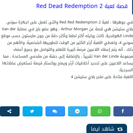
قصة لعبة Red Dead Redemption 2
في جوهرها ، لعبة Red Red Redemption 2 والتى تعمل على اجهزة سونى
بلاي ستيشن هي قصة عن Arthur Morgan ، وهو عضو بارز في عصابة Van der
Linde الهولندية. كانت روايته أكثر لطفا وأكثر دقة من جون مارستون حسب موقع
سوني 4، وتعطي اللعبة آرثر الكثير من الوقت لتطويرها كشخصية. والأهم من
ذلك ، أنه يتم إعطاء اللاعبين فرصة كبيرة للتعلم والتواصل مع جميع أعضاء
مجموعة Van der Linde تقريباً ، بالإضافة إلى حفنة من مقدمي المساعدة ، مما
يساعد اللاعبين على تحديد أخلاقيات آرثر ويمنح روكستار فرصة تستعرض عضلاتها
السردية.
اللعبة متاحة على متجر بلاي ستيشن 4
شاهد ايضا