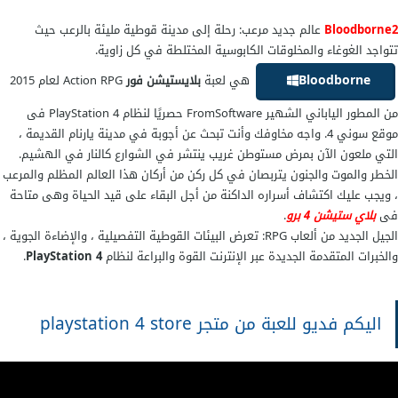
Bloodborne2
عالم جديد مرعب: رحلة إلى مدينة قوطية مليئة بالرعب حيث
تتواجد الغوغاء والمخلوقات الكابوسية المختلطة في كل زاوية.
Bloodborne
هي لعبة
بلايستيشن فور
Action RPG لعام 2015
من المطور الياباني الشهير FromSoftware حصريًا لنظام PlayStation 4 فى
موقع سوني 4. واجه مخاوفك وأنت تبحث عن أجوبة في مدينة يارنام القديمة ،
التي ملعون الآن بمرض مستوطن غريب ينتشر في الشوارع كالنار في الهشيم.
الخطر والموت والجنون يتربصان في كل ركن من أركان هذا العالم المظلم والمرعب
، ويجب عليك اكتشاف أسراره الداكنة من أجل البقاء على قيد الحياة وهى متاحة
فى
بلاي ستيشن 4 برو
.
الجيل الجديد من ألعاب RPG: تعرض البيئات القوطية التفصيلية ، والإضاءة الجوية ،
والخبرات المتقدمة الجديدة عبر الإنترنت القوة والبراعة لنظام
PlayStation 4
.
اليكم فديو للعبة من متجر playstation 4 store