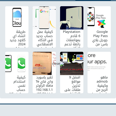
Google
Playstation
كيفية عمل
طريقة
Play Pass
6 قادم
حساب جديد
انشاء اي
جوجل بلاي
بمواصفات
في الذكاء
كلاود جديد
باس: من
رائعة تدعم
الاصطناعي
2024
جوجل
الذكاء
bard من
Icloud
وخدمة
الاصطناعي
جوجل
للايفون
Apple
مجانا
Arcade
ماهو
افضل 9
تغير باسورد
كيفية
admob
مواقع
واي فاي Te
استخدام
وكيفية
تخزين
data الراوتر
نفس
الربح من
ملفات على
192.168.1.1
حساب
admob من
الانترنت
| ١٩٢.١٦٨.١.١
WhatsApp
خلال
مجانا بسعة
من الجوال
على
تطبيقات
التخزين
هاتفين
الاندرويد
عالية لعام
2024