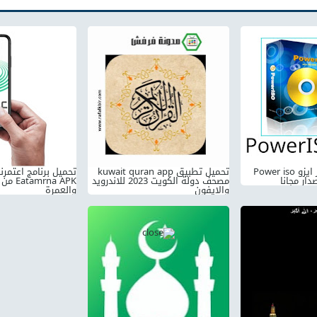
تحميل برنامج باور ايزو Power iso
تحميل تطبيق kuwait quran app
تحميل برنامج اعتمرنا
مصحف دولة الكويت 2023 للاندرويد
mrna APK
والايفون
والعمرة