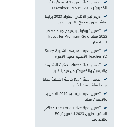
تحميل لعبة بيس 2013 مضغوطة
للكمبيوتر Download PES PC 2013
دريم ليج الاهلي الملوك 2023 برابط
مباشر بدون نت مع تعليق عربي
تحميل تروكولر بريميوم جولد مهكر
2023 مجانا Truecaller Premium Gold
اخر اصدار
تحميل لعبة المدرسة الشريرة Scary
Teacher 3D‏ الأصلية جميع الاجزاء
تحميل لعبة clutch مهكرة للاندرويد
والايفون والكمبيوتر من ميديا فاير
تحميل لعبة IGI 1 كاملة الاصلية مجانا
برابط مباشر ميديا فاير
تحميل لعبة دريم ليج 2019 للاندرويد
والايفون مجانا
تحميل لعبة The Long Drive محاكي
السفر الطويل 2023 للكمبيوتر PC
وللاندرويد