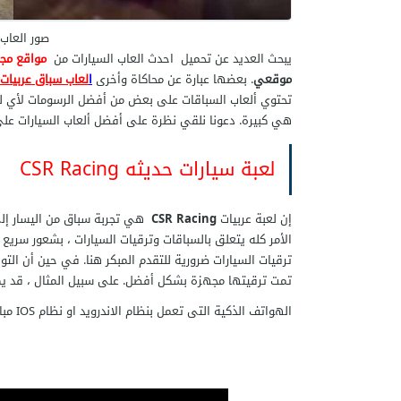
صور العاب
يبحث العديد عن تحميل احدث العاب السيارات من
مواقع مجا
موقعي
. بعضها عبارة عن محاكاة وأخرى
ا
لعاب سباق عربيات
تحتوي ألعاب السباقات على بعض من أفضل الرسومات لأي ل
هي كبيرة. دعونا نلقي نظرة على أفضل ألعاب السيارات على نظا
لعبة سيارات حديثه CSR Racing
إن لعبة عربيات
CSR Racing
هي تجربة سباق من اليسار إل
الأمر كله يتعلق بالسباقات وترقيات السيارات ، بشعور سري
ترقيات السيارات ضرورية للتقدم المبكر هنا. في حين أن التو
تمت ترقيتها مجهزة بشكل أفضل. على سبيل المثال ، قد يكو
الهواتف الذكية التى تعمل بنظام الاندرويد او نظام IOS مباشر من خلال موقع اللعبة الاصلى