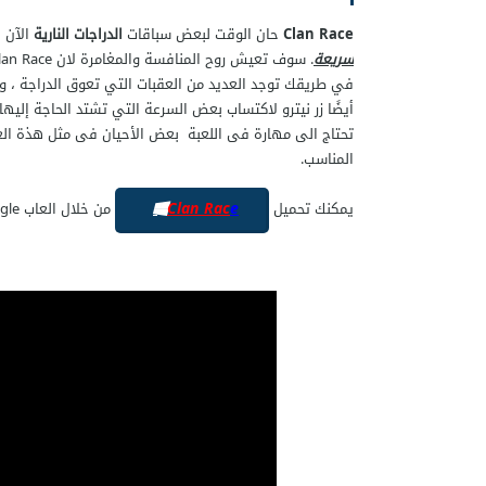
Clan Race
حان الوقت لبعض سباقات
الدراجات النارية
الآن ؛
سريعة
. سوف تعيش روح المنافسة والمغامرة لان Clan Race تلعب ضد ثلاثة متسابقين آخرين للوصول إلى خط النهاية أولاً.
في طريقك توجد العديد من العقبات التي تعوق الدراجة ، وال
أيضًا زر نيترو لاكتساب بعض السرعة التي تشتد الحاجة إلي
تحتاج الى مهارة فى اللعبة بعض الأحيان فى مثل هذة العاب.
المناسب.
Clan Rac
e
يمكنك تحميل
من خلال العاب google الذى يحتوى على نسخة الاندرويد .