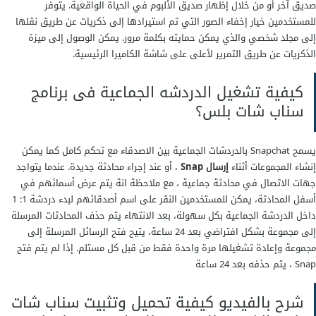
صديق آخر أو من خلال إظهار صديق الألبوم في الحياة الواقعية. يتوفر
للمستخدمين خيار إخفاء الصور التي تم استيرادها إلى ذكريات عن طريق نقلها
إلى مجلد شخصي والذي يمكن حمايته بكلمة مرور. يمكن الوصول إلى ميزة
الذكريات عن طريق التمرير لأعلى على شاشة الكاميرا الرئيسية.
كيفية تشغيل الدردشه الجماعية فى برنامج
سناب شات بلس؟
يسمح Snapchat بالدردشات الجماعية بين الاصدقاء مع تحكم كامل كما يمكن
إنشاء المجموعات أثناء
إرسال Snap
، أو عند إجراء محادثة جديدة. عندما يتواجد
جهات الاتصال في محادثة جماعية ، مع ملاحظة انة يتم عرض أسمائهم في
أسفل المحادثة، يمكن للمستخدمين النقر على اسم أصدقائهم لبدء دردشة 1: 1
داخل الدردشة الجماعية بكل سهولة، بعد الانتهاء يتم حذف المحادثات المرسلة
إلى مجموعة بشكل افتراضي بعد 24 ساعة، يتيح فتح الرسائل المرسلة إلى
مجموعة وإعادة تشغيلها مرة واحدة فقط من قبل كل مستلم. إذا لم يتم فتح
Snap ، يتم حذفه بعد 24 ساعة
شرح بالفيديو كيفية تحميل وتثبيت سناب شات