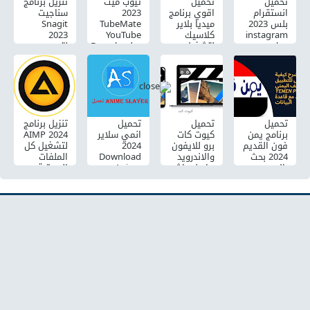
تحميل
تحميل
تيوب ميت
تنزيل برنامج
انستقرام
اقوي برنامج
2023
سناجيت
بلس 2023
ميديا بلاير
TubeMate
Snagit
instagram
كلاسيك
YouTube
2023
plus
لتشغيل
Downloader
لتصوير
للاندرويد
جميع صيغ
الشاشة
والايفون
الفيديو
كامل مجانا
اخر تحديث
2024 كامل
مع التفعيل
مجانا
تحميل
تحميل
تحميل
تنزيل برنامج
برنامج يمن
كيوت كات
انمي سلاير
AIMP 2024
فون القديم
برو للايفون
2024
لتشغيل كل
2024 بحث
والاندرويد
Download
الملفات
بالاسم
برابط مباشر
Anime
الصوتية
والرقم مع
مهكر بدون
Slayer APK
مجاناً
قاعدة
علامة مائية
للاندرويد
البيانات
آخر اصدار
مجانا