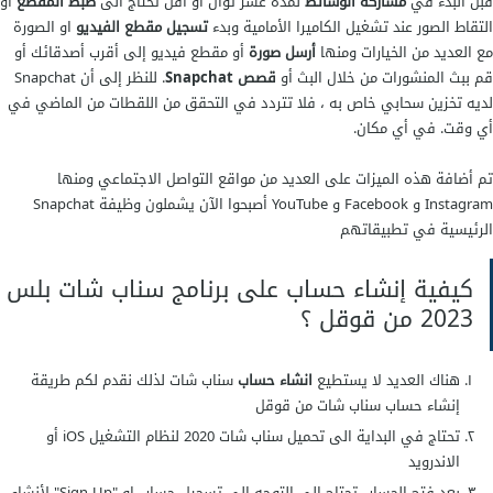
قبل البدء في
مشاركة الوسائط
لمدة عشر ثوان أو أقل تحتاج الى
ضبط المقطع
او
التقاط الصور عند تشغيل الكاميرا الأمامية وبدء
تسجيل مقطع الفيديو
او الصورة
مع العديد من الخيارات ومنها
أرسل صورة
أو مقطع فيديو إلى أقرب أصدقائك أو
قم ببث المنشورات من خلال البث أو
قصص Snapchat
. للنظر إلى أن Snapchat
لديه تخزين سحابي خاص به ، فلا تتردد في التحقق من اللقطات من الماضي في
أي وقت. في أي مكان.
تم أضافة هذه الميزات على العديد من مواقع التواصل الاجتماعي ومنها
Instagram و Facebook و YouTube أصبحوا الآن يشملون وظيفة Snapchat
الرئيسية في تطبيقاتهم
كيفية إنشاء حساب على برنامج سناب شات بلس
2023 من قوقل ؟
هناك العديد لا يستطيع
انشاء حساب
سناب شات لذلك نقدم لكم طريقة
إنشاء حساب سناب شات من قوقل
تحتاج في البداية الى
تحميل سناب شات 2020
لنظام التشغيل iOS أو
الاندرويد
بعد فتح الحساب تحتاج الى التوجه الى تسجيل حساب او "Sign Up" لأنشاء