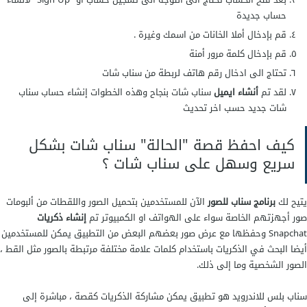
حساب جديدة
قم بإدخال أملا الخانات من اسمك وغيرة .
قم بإدخال كلمة مرور أمنة
تحتاج الى ادخال رقم هاتف لربطة من سناب شات
لقد تم
أنشاء ايميل
سناب شات بنجاح وهذه الخطوات
إنشاء حساب سناب
شات جديد
حسب اخر تحديث
كيف احفظ قصة "الحالة" سناب شات بشكل
سريع وسهل على سناب شات ؟
يتيح لك
برنامج سناب للصور
الآن للمستخدمين بتحميل الصور واللقطات من ألبومات
صور أجهزتهم الخاصة سواء على الهواتف او الكمبيوتر تم
إنشاء ذكريات
Snapchat وحفظها مع عرض صور بعضهم البعض من التطبيق يمكن للمستخدمين
أيضا البحث في الذكريات باستخدام كلمات علامة مختلفة مرتبطة بالصور مثل القط ،
الصور الشخصية وما إلى ذلك.
سناب بلس للاندرويد
هو تطبيق يمكن مشاركة الذكريات كقصة ، مباشرة إلى