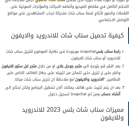
التحكم الكامل في مقاطع الفيديو وأضافه الحركات والمؤثرات الصوتية على
اللقطات والصور لأنتاج قصة سناب شات متحركة تجذب المشاهدين على مواقع
التواصل الاجتماعي.
كيفية تحميل سناب شات للاندرويد والايفون
رابط سناب بلس
snapchat موجودة فى نهاية الموضوع لتنزيل سناب شات
للاندرويد أو سناب شات للايفون.
بعد النقر قم بتوجه الى
متجر جوجل بلاى
او من خلال
متجر ابل ستور للايفون
وانقر على زر تنزيل حتى تتمكن من تثبيته على جهاز الهاتف الخاص على
النظامين "
الاندرويد والايفون
"مع ملاحظة ان
تنزيل سناب شات
مجانا.
بعد ان يتم تثبيت على هاتف يمكنك ألان تشغيل البرنامج ولكن تحتاج الى
أنشاء حساب
ومن ثم Snapchat تسجيل دخول
مميزات سناب شات بلس 2023 للاندرويد
وللايفون