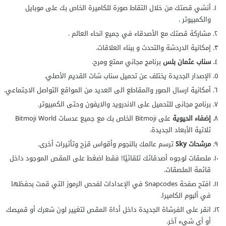
أنشي قصتك من خلال التقاط صورة للكاميرة الخاص بك على موبايل
والكمبيوتر .
مشاركة قصتك مع الأصدقاء في جميع انحاء العالم .
إمكانية الدردشة والتحدث و ببناء العلاقات.
سناب عثمان بلس
برنامج مجاني ممتع ومرح.
الإصدار الجديدة يختلف عن تحميل سناب شات القديم الأصلي.
أمكانية ارسال الصور والمقاطع الى العديد من المواقع التواصل الاجتماعي.
برنامج مجانى للتحميل على الاندرويد والايفون وحتى الكمبيوتر.
إضفاء الحيوية
على Bitmoji الخاص بك مع جميع عدسات Bitmoji World
ثلاثية الأبعاد الجديدة.
مرشحات Sky
ترسم عالمك بالنجوم وأقواس قزح وتأثيرات أخرى.
ملصقات لوجوه أصدقائك تلقائيًا! فقط اضغط على المقص الموجود داخل
قائمة الملصقات.
افتح صفحة Snapcodes في الإعدادات لفحص الرموز التي قمت بحفظها
في ألبوم الكاميرا.
انقر على الفرشاة الجديدة داخل أداة المقص لتغيير لون شعرك أو قميصك
أو أي شيء آخر.