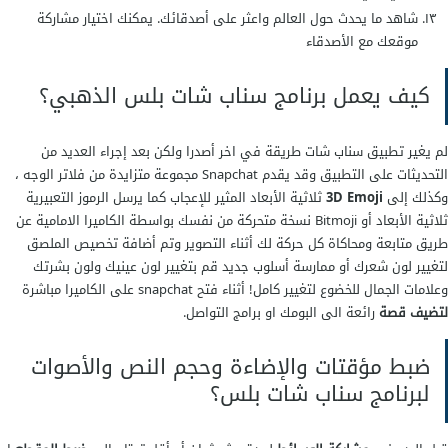
شاهد ما يحدث حول العالم واعثر على أصدقائك. يمكنك اختيار مشاركة
موقعك مع الأصدقاء
كيف يعمل برنامج سناب شات بلس الذهبي؟
لم يغير تطبيق سناب شات طريقة في اخر أصدرا ولكن بعد إجراء العديد من
التحديثات على التطبيق وقد يقدم Snapchat مجموعة متزايدة من فلاتر الوجه ،
وكذلك إلى
3D Emoji
ثلاثية الأبعاد المثير للإعجاب كما يرسل الرموز التعبيرية
ثلاثية الأبعاد أو Bitmoji نسخة متحركة من نفسك بواسطة الكاميرا الامامية عن
طريق متابعة ومحاكاة كل حركة لك أثناء التصوير وتم أضافة تخصيص الملصق
لتغيير لون شعرك أو ممارسة أسلوب جديد قم بتغيير لون عينيك ولون بشرتك
وعلامات الجمال للخضوع لتغيير كامل! أثناء فتح snapchat على الكاميرا مباشرة
لتضيف قصة
رائعة الى البومك او برامج التواصل.
ضبط مؤقتات والإضاءة وحجم النص والأصوات
لبرنامج سناب شات بلس؟