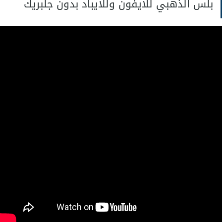
بلس الذهبي للايفون وللايباد بدون جلبريك