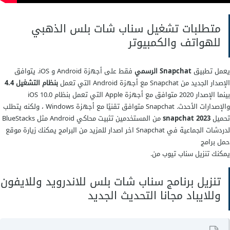
متطلبات تشغيل سناب شات بلس الذهبي
للهواتف والكمبيوتر
يعمل تطبيق
Snapchat الرسمي
فقط على أجهزة Android و iOS. يتوافق
الإصدار الجديد من Snapchat مع أجهزة Android التي تعمل
بنظام التشغيل 4.4
بينما الإصدار 2020 متوافق مع أجهزة Apple التي تعمل بنظام iOS 10.0
والإصدارات الأحدث. Snapchat متوافق تقنيًا مع أجهزة Windows ، ولكنه يتطلب
تحميل
2023 snapchat
من المستخدمين تثبيت محاكي Android مثل BlueStacks
لدردشات الجماعية في Snapchat اخر اصدار للمزيد من البرامج يمكنك زيارة موقع
حمل برامج
يمكنك تنزيل سناب تيوب من.
تنزيل برنامج سناب شات بلس للاندرويد وللايفون
وللايباد مجانا التحديث الجديد