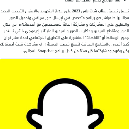
لغة البرنامج يدعم العديد من اللغات
تحميل تطبيق
سناب شات بلس 2023
على جهاز الاندرويد والايفون التحديث الجديد
مجانا برابط مباشر هو برنامج متخصص في لإرسال صور سيلفي وتحميل الصور
والتعليق على المشاركات و مشاركة الحالة للمستخدمين مع أصدقائهم ،من خلال
الصور ومقاطع الفيديو وحكايات الصور والفيديو المليئة بالإيموجي ،التي تستمر
جميع الوسائط أو "اللقطات" المنشورة على التطبيق الاجتماعي لمدة عشر ثوان
كحد أقصى والمقاطع الصوتية لتصنع قصتك الجميلة !، او مشاهدة قصة أصدقائك
بكل وضوح ومشاركتها كل هذة من خلال برنامج Snapchat المجانى.