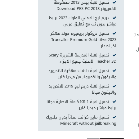
تحميل لعبة بيس 2013 مضغوطة
للكمبيوتر Download PES PC 2013
دريم ليج الاهلي الملوك 2023 برابط
مباشر بدون نت مع تعليق عربي
تحميل تروكولر بريميوم جولد مهكر
 على جهاز
2023 مجانا Truecaller Premium Gold
اخر اصدار
ل
تحميل لعبة المدرسة الشريرة Scary
Teacher 3D‏ الأصلية جميع الاجزاء
تحميل لعبة clutch مهكرة للاندرويد
والايفون والكمبيوتر من ميديا فاير
تحميل لعبة دريم ليج 2019 للاندرويد
والايفون مجانا
تحميل لعبة IGI 1 كاملة الاصلية مجانا
برابط مباشر ميديا فاير
تحميل ماين كرافت مجاناً بدون جلبريك
Minecraft without jailbreaking