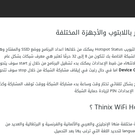
 باللابتوب والأجهزة المختلفة
في علامة تبويب البرنامج يوجد نقطة الاتصال تظهر علامة التبويب Hotspot Status يمكنك من خلالها اعداد البرنامج 
عبار عن اسم المستخدم وكلمة المرور Wireless Key لحماية الشبكة الخاصة بك تتكون من 8 إلى 32 حرفًا تعتبر هي معرف شبكات بشكل عام
تستخدم لتحديد نقطة الوصول إلى الأجهزة اللاسلكية بعد الانتهاء من ضبط الإعدادات يمكنك بدء تشغيل البرنامج من خلال زر
Device 
اما في حال رغبت في إيقاف مشاركة الشبكة من خلال stop 
امج بشكل تلقائي تختار وقت وساعة بدء مشاركة الشبكة ووقت توقف المشاركة وكذ
 حماية الشبكة
غة مختلفة منها الإنجليزي والعربي والألمانية والفرنسية و البرتغالية والعديد من