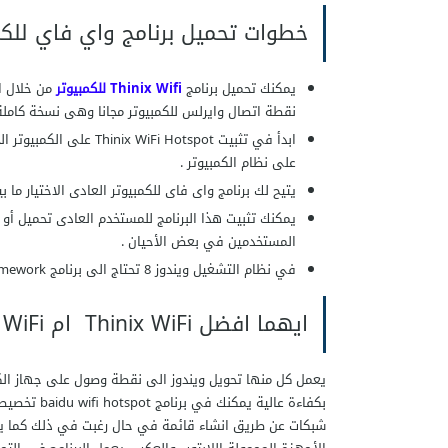
خطوات تحميل برنامج واي فاي للكمبيوتر وي
يمكنك
تحميل برنامج
Thinix Wifi للكمبيوتر
من خلال ال
نقطة اتصال وايرلس للكمبيوتر مجانا وهى نسخة كاملة
على نظام الكمبيوتر .
يتيح لك
برنامج واى فاى للكمبيوتر العادى
الاختيار ما بين أجهزة 32 بت او أجهزة 
يمكنك تثبيت هذا البرنامج للمستخدم العادى تحميل أو
المستخدمين في بعض الأحيان .
في نظام التشغيل ويندوز 8 تحتاج الى برنامج Sure .NET Framework الإصدار 3.5 قبل تثبيت برنامج wifi
ايهما افضل Thinix WiFi ام Baidu WiFi ؟
بكفاءة عال