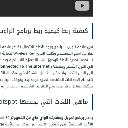
كيفية ربط كيفية ربط برنامج الراوتر
الى اللون الأخضر وستظهر
Connected To The Internet
الى اللون الأحمر ولأيمكن الاتصال بالشبكة في هذه الحالة.
تتيح لك الاعدادات المتقدمة تحديد موعد بدء وتوقف البرن
يمكنك تفعيل خيار طلب رقم التعريف الشخصي للوصول إلى الإعدادات PIN لزيادة
ماهي اللغات التي يدعمها Thinix WiFi Hotspot ؟
يدعم
برنامج تحويل ومشاركة الواي فاي من الكمبيوتر
30 ل
اللغات المختلفة التي يمكنك الاختيار من بينها من قائمة language لتحديد اللغة التي ترغب بها بعد التحميل.