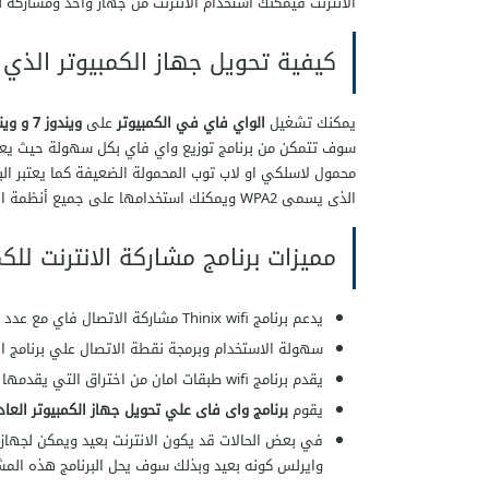
الانترنت فيمكنك استخدام الانترنت من جهاز واحد ومشاركة 
كيفية تحويل جهاز الكمبيوتر الذي يعمل بنظام Windows 7 
يمكنك تشغيل
الواي فاي في الكمبيوتر
على
ويندوز 7 و ويندوز 8 ويندوز 10
سوف تتمكن من برنامج توزيع واي فاي بكل سهولة حيث يعمل 
محمول لاسلكي او لاب توب المحمولة الضعيفة كما يعتبر البر
الذى يسمى WPA2 ويمكنك استخدامها على جميع أنظمة التشغيل بما فيها ويندوز والاندرويد وApple OS
مميزات برنامج مشاركة الانترنت للك
يدعم
برنامج Thinix wifi
مشاركة الاتصال فاي مع عدد لا
سهولة الاستخدام وبرمجة نقطة الاتصال علي برنامج ا
يقدم برنامج wifi طبقات امان من اختراق التي يقدمها الراوتر من خلال جدار الحماية وكذلك نظام التشفير العالي على الكمبيوتر
يقوم
برنامج واى فاى علي تحويل جهاز الكمبيوتر العاد
في بعض الحالات قد يكون الانترنت بعيد ويمكن لجهاز ال
وايرلس كونه بعيد وبذلك سوف يحل البرنامج هذه المش