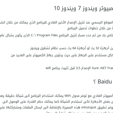
ندوز 7 ويندوز 10
موقع الرسمي عند تنزيل الإصدار الأخير العادي للبرنامج الذى يمكنك من خلال انشا
 من خلال خطوات تحميل البرنامج
ابدأ في تثبيت Thinix WiFi Hotspot على الكمبيوتر الخاص بك من ثم حدد مسار تنزيل البرنامج C: \ Program Files الذى يكون بشكل عا
64 بت حسب نظام تشغيل ويندوز.
 لكل مستخدم على الجهاز على حيث يحتوى جهاز الكمبيوتر على العديد من
يعمل كل منها تحويل ويندوز الى نقطة وصول على جهاز الكمبيوتر العادي مع توفر محول WiFi يمكنك استخدام البرنامج الى شبكة حقيق
ية يمكنك في برنامج baidu wifi hotspot تخصيص بعض الأجهزة لكى تستخدم الشبكة كما يمكنك حظر القدرة على الوصول الى
شبكات عن طريق انشاء قائمة في حال رغبت في ذلك كما يوفر تطبيق mhotspot هذه المميزة بالإضافة الى ارسال الملفات ومشاركتها عل