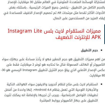
لمشاركة الوسائط المتعددة المتوفرة في العالم مقابل 30 ميغابايت للإصدار
بالحجم الكامل من التطبيق - يتضمن جميع الميزات الرئيسية ، باستثناء بعض
الأدوات الأكثر تقدما مثل مرشحات AR تم تصميم الإصدار الخفيف للمساعدة في
إبقاء المزيد من المستخدمين على اتصال.
مميزات انستقرام لايت بلس Instagram Lite
APK للإنترنت الضعيف
حجم التطبيق
من اهم مميزات التطبيق هو حجم الصغير فهو لا يأخذ مساحة على جهازك سواء
الكمبيوتر أو الهاتف المحمولة فكل ما تحتاجه هو توفر 2 ميغابايت فقط على
عكس الإصدار الأصلي الذي يبلغ حجم التنزيل لتطبيق Instagram الرسمي هو 30-
80 ميغابايت
انستقرام لايت بلس متاح لنظام أندرويد والايفون سواء الهواتف الذكية
والأجهزة اللوحية التي تعمل بنظام Android 4.4+. إنها واحدة من أفضل
تطبيقات التواصل الاجتماعية ، ويجب أن تجربها بالإضافة انه يمكنك تثبيت
التطبيق على جهاز الكمبيوتر بروابط المباشرة