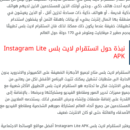
لديه أحدث هاتف ذكي ، وحتى أولئك الذين للمستخدمين الذين لديهم هواتف
ذكية قديمة ، أو هواتف ذكية ذات مساحة تخزين أقل ، أو الذين يعيشون في
منطقة بها اتصال إنترنت بطيء أو بيانات باهظة الثمن أو يفضلون استخدام
تطبيقات خفيفة عندما يكون ذلك ممكنا. لذلك فان انستقرام لايت بلس تطبيقًا
بحجم صغير 2 ميغابايت ومتوفر في 170 دولة حول العالم
نبذة حول انستقرام لايت بلس Instagram Lite
APK
انستقرام لايت بلس متاح لجميع الأجهزة الضعيفة على الكمبيوتر والاندرويد بدون
الحاجة الى متطلبات تشغيل يمكنك تثبيت البرنامج الأفضل لكل من يعانى من
بطي الانترنت فكل ما تحتاجه هو انستقرام لايت بلس التطبيق الأكثر شعبية مع
جميع مميزات تحرير الصور ومقاطع الفيديو ومشاركتها وعرضها ، بالإضافة إلى
القدرة على إضافة ملصقات وإنشاء وعرض القصص لذلك .يستخدمه الملايين من
المستخدمين من جميع أنحاء العالم لمشاركة صورهم الشخصية ومقاطع الفيديو مع
الأصدقاء والعائلة حتى لو كان الانترنت ضعيف
يعتبر انستقرام لايت بلس Instagram Lite APK أفضل مواقع الوسائط الاجتماعية