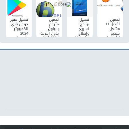
2024 كامل
مع التفعيل
مجانا
تحميل
تحميل
تحميل
تحميل متجر
افضل 11
برنامج
مترجم
جوجل بلاي
مشغل
تسريع
بابيلون
للكمبيوتر
فيديو
وإصلاح
بدون انترنت
2024
للكمبيوتر
ويندوز 11
2024 كامل
Google
2024 تدعم
Windows
Babylon
Play اخر
تشغيل
Manager
11
اصدار مجاناً
جميع صيغ
مجانا
Download
الفيديو