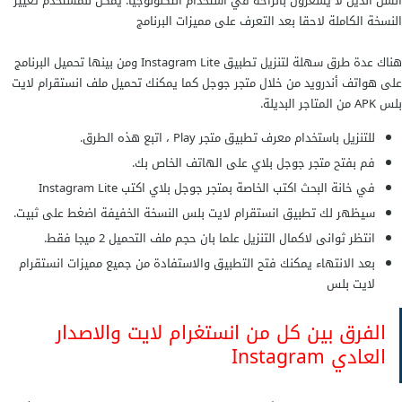
السن الذين لا يشعرون بالراحة في استخدام التكنولوجيا. يمكن للمستخدم تغيير
النسخة الكاملة لاحقا بعد التعرف على مميزات البرنامج
هناك عدة طرق سهلة لتنزيل تطبيق Instagram Lite ومن بينها تحميل البرنامج
على هواتف أندرويد من خلال متجر جوجل كما يمكنك تحميل ملف انستقرام لايت
بلس APK من المتاجر البديلة.
للتنزيل باستخدام معرف تطبيق متجر Play ، اتبع هذه الطرق.
فم بفتح متجر جوجل بلاي على الهاتف الخاص بك.
في خانة البحث اكتب الخاصة بمتجر جوجل بلاي اكتب Instagram Lite
سيظهر لك تطبيق انستقرام لايت بلس النسخة الخفيفة اضغط على ثبيت.
انتظر ثوانى لاكمال التنزيل علما بان حجم ملف التحميل 2 ميجا فقط.
بعد الانتهاء يمكنك فتح التطبيق والاستفادة من جميع مميزات انستقرام
لايت بلس
الفرق بين كل من انستغرام لايت والاصدار
العادي Instagram