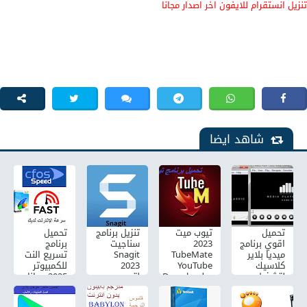
تنزيل انستقرام للايفون اخر اصدار مجانا
شاهد ايضا
تحميل
تيوب ميت
تنزيل برنامج
تحميل
اقوي برنامج
2023
سناجيت
برنامج
ميديا بلاير
TubeMate
Snagit
تسريع النت
كلاسيك
YouTube
2023
للكمبيوتر
لتشغيل
Downloader
لتصوير
2025 مجانا
جميع صيغ
الشاشة
اخر تحديث
الفيديو
كامل مجانا
برابط مباشر