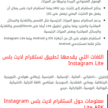
الوصول العشوائي الجيدة وغيرها من الميزات
يحتاج انستقرام إلى إنترنت جيد (4G) بينما انستقرام لايت بلس يمكن أن
يعمل مع الانترنت البطي (يعمل على 2G)
يدعم انستقرام جميع الميزات الرئيسية مثل القصص والتغذية والرسائل
المباشرة والمزيد بينما يحتوي تطبيق Lite أيضا على Storieالقصص والتغذية
والرسائل المباشرة وبعض الميزات الرئيسية
انستقرام متوفر على كل من أجهزة iOS و Android بينما Instagram Lite
متاح فقط لمستخدمي Android
اللغات التي يقدمها تطبيق نستقرام لايت بلس
Instagram Lite
إنجليزي ، دانماركي ، ألمانية ، الإسبانية ، الفرنسية ،إيطالي ،هولندي ،النرويجية
،البرتغالية ،روماني ،الفنلندية ،السويدية ،فيتنامي ،اللغة التركية ،التشيكية
،اليونانية ،الروسية ،الأوكرانية ،عربي
معلومات حول انستقرام لايت بلس Instagram
Lite APK