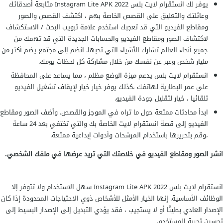
يوفر لك انستقرام لايت بلس 2022 Instagram Lite APK متابعة أصدقائك
وعائلتك والتعليق على القصص الخاصة بهم ، اكتشف القصص والصور
ومقاطع الفيديو التي قد تعجبك استخدم علامة تبويب البحث / الاستكشاف
لاكتشاف الصور ومقاطع الفيديو والحسابات الجديدة التي قد تهمك من
جميع أنحاء العالم تشارك الأشياء التي تحبها. انضم إلى مجتمع يضم أكثر من
مليار شخص وعبر عن نفسك من خلال مشاركة كل لحظات يومك.
انستقرام لايت بلس يدعم ميزة الوضع مظلم ، مما يساعد على المحافظة
على عمر البطارية لهاتفك ،كذلك يوفر خيار خيار لإيقاف تشغيل الفيديو
تلقائيا ، خيار لتقليل جودة الفيديو.
ابدأ محادثات ممتعة حول ما تراه في الموجز والقصص. وأضف الصور ومقاطع
الفيديو إلى قصة انستقرام لايت الخاصة بك والتي تختفي بعد 24 ساعة
،وقم بتحريرها باستخدام المرشحات وأدوات إبداعية ممتعة.
انشر الصور ومقاطع الفيديو في خلاصتك التي تريد عرضها في ملفك الشخصي.
انستقرام لايت بلس 2022 Instagram Lite APK سهل الاستخدام ولا تتوفر إلا
الوظائف الأساسية. إنها الخيار الأمثل للأشخاص ذوي الاحتياجات المحدودة إذا كان
الإصدار العادي بطيئًا أو لا يستجيب ، فقد يؤدي التبديل إلى الإصدار البسيط إلى
تحسين تجربة المستخدم.