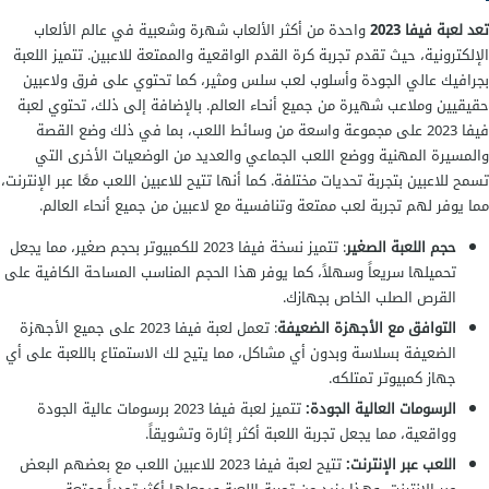
تعد
لعبة فيفا 2023
واحدة من أكثر الألعاب شهرة وشعبية في عالم الألعاب
الإلكترونية، حيث تقدم تجربة كرة القدم الواقعية والممتعة للاعبين. تتميز اللعبة
بجرافيك عالي الجودة وأسلوب لعب سلس ومثير، كما تحتوي على فرق ولاعبين
حقيقيين وملاعب شهيرة من جميع أنحاء العالم. بالإضافة إلى ذلك، تحتوي لعبة
فيفا 2023 على مجموعة واسعة من وسائط اللعب، بما في ذلك وضع القصة
والمسيرة المهنية ووضع اللعب الجماعي والعديد من الوضعيات الأخرى التي
تسمح للاعبين بتجربة تحديات مختلفة. كما أنها تتيح للاعبين اللعب معًا عبر الإنترنت،
مما يوفر لهم تجربة لعب ممتعة وتنافسية مع لاعبين من جميع أنحاء العالم.
حجم اللعبة الصغير
: تتميز نسخة فيفا 2023 للكمبيوتر بحجم صغير، مما يجعل
تحميلها سريعاً وسهلاً، كما يوفر هذا الحجم المناسب المساحة الكافية على
القرص الصلب الخاص بجهازك.
التوافق مع الأجهزة الضعيفة
: تعمل لعبة فيفا 2023 على جميع الأجهزة
الضعيفة بسلاسة وبدون أي مشاكل، مما يتيح لك الاستمتاع باللعبة على أي
جهاز كمبيوتر تمتلكه.
الرسومات العالية الجودة:
تتميز لعبة فيفا 2023 برسومات عالية الجودة
وواقعية، مما يجعل تجربة اللعبة أكثر إثارة وتشويقاً.
اللعب عبر الإنترنت:
تتيح لعبة فيفا 2023 للاعبين اللعب مع بعضهم البعض