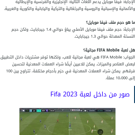
الإجابة: فيفا موبايل يدعم اللغات التالية: الإنجليزية والفرنسية والإيطالية
والألمانية والإسبانية والروسية والبرتغالية والتركية واليابانية والكورية والعربية.
ما هو حجم ملف فيفا موبايل؟
الإجابة: حجم ملف فيفا موبايل الأصلي يبلغ حوالي 1.4 جيجابايت. ولكن حجم
النسخة المعدلة حوالي 1.3 جيجابايت.
هل لعبة FIFA Mobile مجانية؟
الجواب: FIFA Mobile هي لعبة مجانية للعب، ولكنها توفر مشتريات داخل التطبيق
لبعض العناصر والميزات. يمكن للاعبين أيضًا شراء العملات المعدنية لتحسين
فرقهم. يمكن شراء العملات المعدنية في حزم بأحجام مختلفة، تتراوح بين 100
إلى 10،000 عملة.
صور من داخل لعبة Fifa 2023