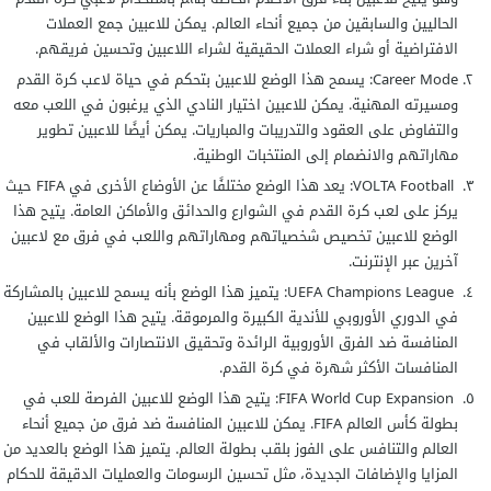
الحاليين والسابقين من جميع أنحاء العالم. يمكن للاعبين جمع العملات
الافتراضية أو شراء العملات الحقيقية لشراء اللاعبين وتحسين فريقهم.
Career Mode: يسمح هذا الوضع للاعبين بتحكم في حياة لاعب كرة القدم
ومسيرته المهنية. يمكن للاعبين اختيار النادي الذي يرغبون في اللعب معه
والتفاوض على العقود والتدريبات والمباريات. يمكن أيضًا للاعبين تطوير
مهاراتهم والانضمام إلى المنتخبات الوطنية.
VOLTA Football: يعد هذا الوضع مختلفًا عن الأوضاع الأخرى في FIFA حيث
يركز على لعب كرة القدم في الشوارع والحدائق والأماكن العامة. يتيح هذا
الوضع للاعبين تخصيص شخصياتهم ومهاراتهم واللعب في فرق مع لاعبين
آخرين عبر الإنترنت.
UEFA Champions League: يتميز هذا الوضع بأنه يسمح للاعبين بالمشاركة
في الدوري الأوروبي للأندية الكبيرة والمرموقة. يتيح هذا الوضع للاعبين
المنافسة ضد الفرق الأوروبية الرائدة وتحقيق الانتصارات والألقاب في
المنافسات الأكثر شهرة في كرة القدم.
FIFA World Cup Expansion: يتيح هذا الوضع للاعبين الفرصة للعب في
بطولة كأس العالم FIFA. يمكن للاعبين المنافسة ضد فرق من جميع أنحاء
العالم والتنافس على الفوز بلقب بطولة العالم. يتميز هذا الوضع بالعديد من
المزايا والإضافات الجديدة، مثل تحسين الرسومات والعمليات الدقيقة للحكام