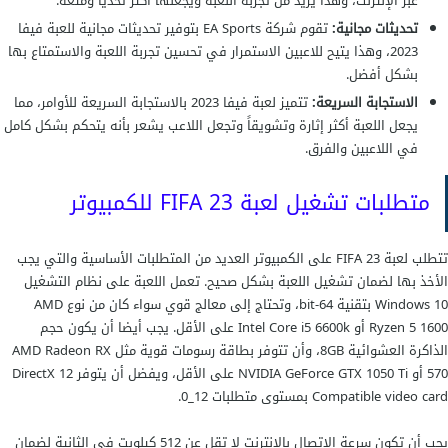
عبر الإنترنت، وهذا يزيد من تجربة اللعبة ويجعلها أكثر تحدياً ومتعة.
تحديثات مجانية:
تقوم شركة EA Sports بتوفير تحديثات مجانية للعبة فيفا
2023، وهذا يتيح للاعبين الاستمرار في تحسين تجربة اللعبة والاستمتاع بها
بشكل أفضل.
الاستجابة السريعة:
تتميز لعبة فيفا 2023 بالاستجابة السريعة للأوامر، مما
يجعل اللعبة أكثر إثارة وتشويقاً وتجعل اللاعب يشعر بأنه يتحكم بشكل كامل
في اللاعبين والفرق.
متطلبات تشغيل لعبة FIFA 23 للكمبيوتر
تتطلب لعبة FIFA 23 على الكمبيوتر العديد من المتطلبات الأساسية والتي يجب
الأخذ بها لضمان تشغيل اللعبة بشكل صحيح. تعمل اللعبة على نظام التشغيل
Windows 10 بتقنية 64-bit، وتحتاج إلى معالج قوي سواء كان من نوع AMD
Ryzen 5 1600 أو Intel Core i5 6600k على الأقل. يجب أيضا أن يكون حجم
الذاكرة العشوائية 8GB، وأن تتوفر بطاقة رسومات قوية مثل AMD Radeon RX
570 أو NVIDIA GeForce GTX 1050 Ti على الأقل، ويفضل أن يتوفر DirectX 12
Compatible video card بمستوى متطلبات 12_0.
يجب أن تكون سرعة الاتصال بالإنترنت لا تقل عن 512 كيلوبت في الثانية لضمان