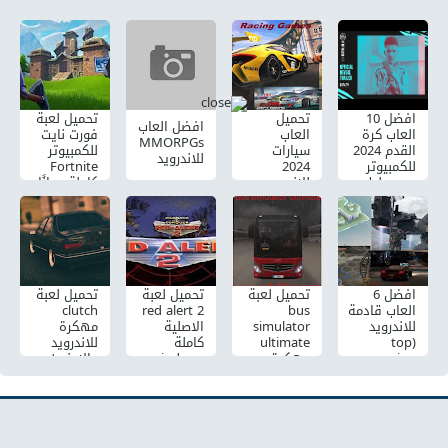
افضل 10
تحميل
تحميل لعبة
افضل العاب
العاب كرة
العاب
فورت نايت
MMORPGs
القدم 2024
سيارات
للكمبيوتر
للاندرويد
للكمبيوتر
2024
Fortnite
يجب عليك
للاندرويد
كاملة مجانًا
تجربتها
بدون نت
2024
افضل 6
تحميل لعبة
تحميل لعبة
تحميل لعبة
العاب قادمة
bus
red alert 2
clutch
للاندرويد
simulator
الاصلية
مهكرة
(top
ultimate
كاملة
للاندرويد
upcoming
مهكرة
windows
والايفون
android
علي
10/8/7
والكمبيوتر
games) :
الكمبيوتر
من ميديا
الاستراتيجية،
فاير
السباق
،الاكشن