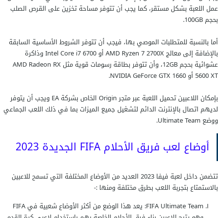
عمل اللعبة بشكل مستقر، كما يجب أن تتوفر مساحة تخزين على القرص الصلب
بحجم 100GB.
أما بالنسبة للمتطلبات الموصي بها، فيجب أن تتوفر الشروط الأساسية السابقة
بالإضافة إلى معالج AMD Ryzen 7 2700X أو Intel Core i7 6700 وذاكرة
عشوائية بحجم 12GB، وأن تتوفر بطاقة رسومات قوية مثل AMD Radeon RX
5600 XT أو NVIDIA GeForce GTX 1660.
بإمكان اللاعبين تحميل اللعبة عبر متجر Origin الخاص بشركة EA ويجب أن يتوفر
لديهم اتصال بالإنترنت الدائم لتشغيل جميع الميزات بما في ذلك اللعب الجماعي
ووضع Ultimate Team.
أوضاع لعب فريق الأحلام FIFA الجديدة 2023
تتضمن داخل لعبة فيفا 2023 العديد من الأوضاع المختلفة التي تسمح للاعبين
بالاستمتاع بتجربة اللعب بطرق مختلفة ومنها :-
FIFA Ultimate Team: يعد هذا الوضع من أكثر الأوضاع شعبية في FIFA
وهو يتيح للاعبين بناء فرق الأحلام الخاصة بهم باستخدام لاعبي كرة القدم