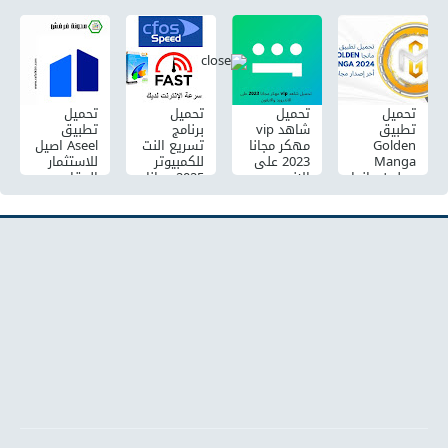
التطوعي
للاندرويد
المشي
اعلانات
في
والايفون
2024 سويت
مجاناً أخر
سعودية
اخر اصدار
كوين
إصدار
على اندرويد
مجانا 2024
sweatcoin
والايفون
احدث اصدار
2024
مجانا
تحميل
تحميل
تحميل
تحميل
تطبيق
شاهد vip
برنامج
تطبيق
Golden
مهكر مجانا
تسريع النت
Aseel اصيل
Manga
2023 على
للكمبيوتر
للاستثمار
جولدن مانجا
الاندرويد
2025 مجانا
العقاري
اخر
والايفون
اخر تحديث
في
الإضافات
[بدون
برابط مباشر
السعودية
كامل أخر
اعلانات]
1444
إصدار مجاناً
للاندرويد
وللايفون