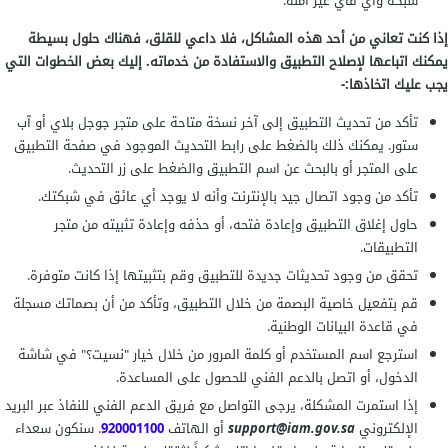
شبكة واي فاي غير آمنة.
إذا كنت تعاني من أحد هذه المشاكل، فلا داعي للقلق، فهناك حلول بسيطة
يمكنك اتباعها لإصلاح التطبيق والاستفادة من خدماته. إليك بعض الخطوات التي
يجب عليك اتخاذها:-
تأكد من تحديث التطبيق إلى آخر نسخة متاحة على متجر جوجل بلاي أو آب
ستور. يمكنك ذلك بالضغط على رابط التحديث الموجود في صفحة التطبيق
على المتجر أو بالبحث عن اسم التطبيق والضغط على زر التحديث.
تأكد من وجود اتصال جيد بالإنترنت وأنه لا يوجد أي عائق في شبكتك.
حاول إغلاق التطبيق وإعادة فتحه، أو حذفه وإعادة تثبيته من متجر
التطبيقات.
تحقق من وجود تحديثات جديدة للتطبيق وقم بتثبيتها إذا كانت متوفرة.
قم بتفعيل خاصية البصمة من خلال التطبيق، وتأكد من أن بصماتك مسجلة
في قاعدة البيانات الوطنية.
استرجع اسم المستخدم أو كلمة المرور من خلال خيار "نسيت؟" في شاشة
الدخول، أو اتصل بالدعم الفني للحصول على المساعدة.
إذا استمرت المشكلة، يرجى التواصل مع فريق الدعم الفني للنفاذ عبر البريد
الإلكتروني
support@iam.gov.sa
أو الهاتف
920001100
. سنكون سعداء