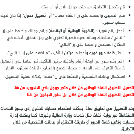
قم بتحميل التطبيق من متجر جوجل بلاي أو آب ستور.
فتح التطبيق والضغط على زر "إنشاء حساب" أو "
تسجيل دخول
" إذا كان لديك
حساب مسبق.
أدخل رقم هويتك (
الهوية الوطنية أو الإقامة
) ورقم جوالك واضغط على زر
"التالي". ستصلك رسالة نصية قصيرة تحتوي على رمز التحقق، أدخله في
المكان المخصص واضغط على زر "التالي".
- اختر كلمة مرور قوية وأدخلها مرتين للتأكيد، ثم اضغط على زر "التالي".
اختر رقم سري من أربعة أرقام وأدخله مرتين للتأكيد، ثم اضغط على ز تفعيل
خاصية التعرف على الوجه أو بصمة الإصبع (اختياري) لزيادة مستوى الأمان .
استكمال بياناتك الشخصية والضغط على زر "حفظ" لإنهاء عملية التسجيل.
لتحميل التطبيق النفاذ الوطنى من خلال متجر جوجل بلاي للاندرويد من هنا
لتحميل التطبيق النفاذ الوطنى من خلال ابل ستور للايفون من هنا
بعد التسجيل في تطبيق نفاذ، يمكنك استخدام حسابك للدخول إلى جميع الخدمات
المتكاملة عبر بوابة نفاذ، مثل خدمات وزارة المالية وغيرها كما يمكنك إدارة
حسابك وتغيير كلمة المرور أو طريقة التحقق أو بياناتك الشخصية من خلال
التطبيق.