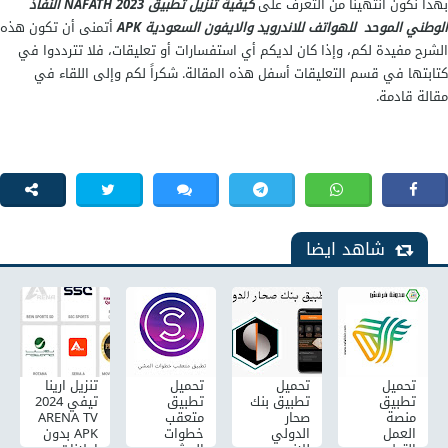
بهذا نكون انتهينا من التعرف على
كيفية تنزيل تطبيق NAFATH 2023 النفاذ
الوطني الموحد للهواتف للاندرويد والايفون السعودية APK
أتمنى أن تكون هذه
الشرح مفيدة لكم، وإذا كان لديكم أي استفسارات أو تعليقات، فلا تترددوا في
كتابتها في قسم التعليقات أسفل هذه المقالة. شكراً لكم وإلى اللقاء في
مقالة قادمة.
شاهد ايضا
تحميل
تحميل
تحميل
تنزيل ارينا
تطبيق
تطبيق بنك
تطبيق
تيفي 2024
منصة
صحار
متعقب
ARENA TV
العمل
الدولي
خطوات
APK بدون