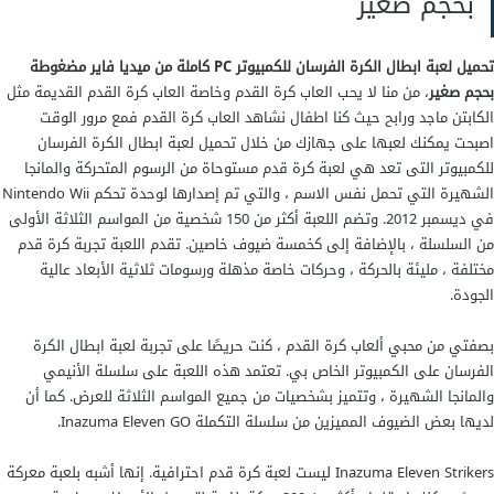
بحجم صغير
تحميل لعبة ابطال الكرة الفرسان للكمبيوتر PC كاملة من ميديا فاير مضغوطة
بحجم صغير
، من منا لا يحب العاب كرة القدم وخاصة العاب كرة القدم القديمة مثل
الكابتن ماجد ورابح حيث كنا اطفال نشاهد العاب كرة القدم فمع مرور الوقت
اصبحت يمكنك لعبها على جهازك من خلال تحميل لعبة ابطال الكرة الفرسان
للكمبيوتر التى تعد هي لعبة كرة قدم مستوحاة من الرسوم المتحركة والمانجا
الشهيرة التي تحمل نفس الاسم ، والتي تم إصدارها لوحدة تحكم Nintendo Wii
في ديسمبر 2012. وتضم اللعبة أكثر من 150 شخصية من المواسم الثلاثة الأولى
من السلسلة ، بالإضافة إلى كخمسة ضيوف خاصين. تقدم اللعبة تجربة كرة قدم
مختلفة ، مليئة بالحركة ، وحركات خاصة مذهلة ورسومات ثلاثية الأبعاد عالية
الجودة.
بصفتي من محبي ألعاب كرة القدم ، كنت حريصًا على تجربة لعبة ابطال الكرة
الفرسان على الكمبيوتر الخاص بي. تعتمد هذه اللعبة على سلسلة الأنيمي
والمانجا الشهيرة ، وتتميز بشخصيات من جميع المواسم الثلاثة للعرض. كما أن
لديها بعض الضيوف المميزين من سلسلة التكملة Inazuma Eleven GO.
Inazuma Eleven Strikers ليست لعبة كرة قدم احترافية. إنها أشبه بلعبة معركة