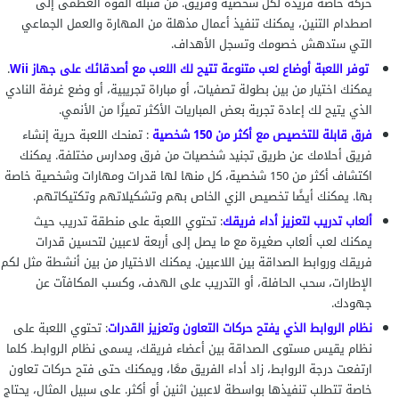
حركة خاصة فريدة لكل شخصية وفريق. من قنبلة القوة العظمى إلى
اصطدام التنين، يمكنك تنفيذ أعمال مذهلة من المهارة والعمل الجماعي
التي ستدهش خصومك وتسجل الأهداف.
توفر اللعبة أوضاع لعب متنوعة تتيح لك اللعب مع أصدقائك على جهاز Wii
.
يمكنك اختيار من بين بطولة تصفيات، أو مباراة تجريبية، أو وضع غرفة النادي
الذي يتيح لك إعادة تجربة بعض المباريات الأكثر تميزًا من الأنمي.
فرق قابلة للتخصيص مع أكثر من 150 شخصية
: تمنحك اللعبة حرية إنشاء
فريق أحلامك عن طريق تجنيد شخصيات من فرق ومدارس مختلفة. يمكنك
اكتشاف أكثر من 150 شخصية، كل منها لها قدرات ومهارات وشخصية خاصة
بها. يمكنك أيضًا تخصيص الزي الخاص بهم وتشكيلاتهم وتكتيكاتهم.
ألعاب تدريب لتعزيز أداء فريقك
: تحتوي اللعبة على منطقة تدريب حيث
يمكنك لعب ألعاب صغيرة مع ما يصل إلى أربعة لاعبين لتحسين قدرات
فريقك وروابط الصداقة بين اللاعبين. يمكنك الاختيار من بين أنشطة مثل لكم
الإطارات، سحب الحافلة، أو التدريب على الهدف، وكسب المكافآت عن
جهودك.
نظام الروابط الذي يفتح حركات التعاون وتعزيز القدرات
: تحتوي اللعبة على
نظام يقيس مستوى الصداقة بين أعضاء فريقك، يسمى نظام الروابط. كلما
ارتفعت درجة الروابط، زاد أداء الفريق معًا، ويمكنك حتى فتح حركات تعاون
خاصة تتطلب تنفيذها بواسطة لاعبين اثنين أو أكثر. على سبيل المثال، يحتاج