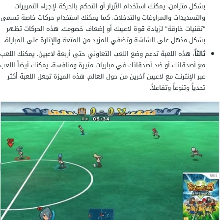
بشكل متزامن. يمكنك استخدام الأزرار أو التحكم بالحركة لإجراء التمريرات
والتسديدات والمراوغات والتدخلات. كما يمكنك استخدام حركات خاصة تسمى
"تقنيات خارقة" لزيادة قوة لاعبيك أو إضعاف خصومك. هذه الحركات تظهر
بشكل مذهل على الشاشة وتضفي المزيد من المتعة والإثارة على المباراة.
ثالثاً
، هذه اللعبة تدعم وضع اللعب التعاوني حتى أربعة لاعبين. يمكنك اللعب
مع أصدقائك أو ضد أصدقائك في مباريات مثيرة ومنافسة. يمكنك أيضاً اللعب
عبر الإنترنت مع لاعبين آخرين من حول العالم. هذه الميزة تجعل اللعبة أكثر
تحدياً وتنوعاً وتفاعلاً.