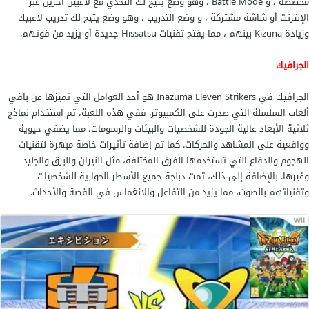
مخصصة ، و Battle Mode ، وهو وضع يتيح لك التحدي مع لاعبين آخرين عبر
الإنترنت أو شاشة مشتركة ، و وضع التدريب ، وهو وضع يتيح لك تدريب لاعبيك
وزيادة Kizuna بينهم ، مما يفتح تقنيات Hissatsu جديدة أو يزيد من قوتهم.
الجرافيك
الجرافيك في Inazuma Eleven Strikers هو أحد العوامل التي تميزها عن باقي
ألعاب السلسلة التي صدرت على الكمبيوتر. ففي هذه اللعبة، تم استخدام نماذج
ثلاثية الأبعاد عالية الجودة للشخصيات والبيئات والرسومات، مما يضفي حيوية
وواقعية على المشاهد والحركات. كما تم إضافة تأثيرات خاصة مبهرة لتقنيات
الهجوم والدفاع التي تستخدمها الفرق المختلفة، مثل النيران والبرق والجليد
وغيرها. بالإضافة إلى ذلك، تمت دبلجة جميع الأسطر الحوارية للشخصيات
وتقنياتهم بالصوت، مما يزيد من التفاعل والانغماس في القصة والأحداث.