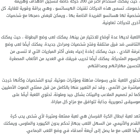
، حيث يمكنك استخدام أكثر من 200 حركة خاصة لتسجيل الأهداف وهزيمة
خصومك. تسمى هذه الحركات تقنيات الهيساتسو ، وهي براقة وقوية للغاية. كل
شخصية لها هساتسو الفريدة الخاصة بها ، ويمكن للبعض دمجها مع شخصيات
أخرى لتحركات تعاونية.
اللعبة لديها عدة أوضاع للاختيار من بينها. يمكنك لعب وضع البطولة ، حيث يمكنك
التنافس ضد فرق مختلفة وفتح شخصيات ومراحل جديدة. يمكنك أيضًا لعب وضع
غرفة النادي ، حيث يمكنك إعادة إحياء بعض أكثر المباريات التي لا تنسى من
الرسوم المتحركة. يمكنك أيضًا تدريب فريقك في العديد من الألعاب المصغرة
لتحسين مهاراتهم وصداقتهم.
تحتوي اللعبة على رسومات مذهلة ومؤثرات صوتية. تبدو الشخصيات وكأنها خرجت
مباشرة من الأنمي ، وقد تم التعبير عنها بالكامل من قبل ممثلي الصوت الأصليين.
كما تم تصميم الملاعب والبيئات بشكل جيد وملونة. تحتوي اللعبة أيضًا على
موسيقى تصويرية جذابة تتوافق مع مزاج كل مباراة.
تعد لعبة ابطال الكرة الفرسان هي لعبة ممتعة ومثيرة لأي شخص يحب كرة
القدم والأنيمي. من السهل اللعب بجهاز تحكم بدون الكيبورد والماوس، ويمكنك
أيضًا اللعب مع ما يصل إلى أربعة أصدقاء في وضع اللعب الجماعي.