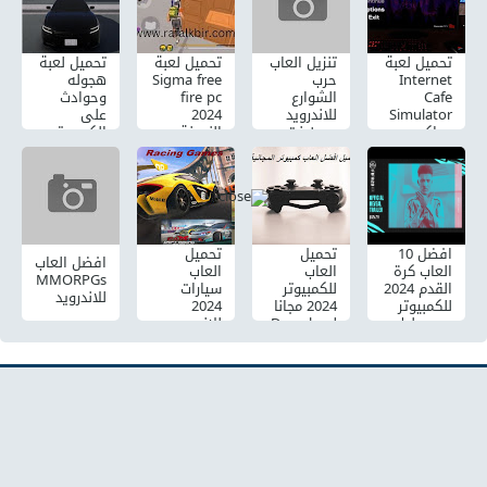
تحميل لعبة
تنزيل العاب
تحميل لعبة
تحميل لعبة
Internet
حرب
Sigma free
هجوله
Cafe
الشوارع
fire pc
وحوادث
Simulator
للاندرويد
2024
على
محاكي
بدون نت
النسخة
الكمبيوتر
مقهى
الاصلية
والاندرويد
الالعاب 1
ويندوز 7
والايفون
للكمبيوتر
مجانًا
افضل 10
تحميل
تحميل
افضل العاب
العاب كرة
العاب
العاب
MMORPGs
القدم 2024
للكمبيوتر
سيارات
للاندرويد
للكمبيوتر
2024 مجانا
2024
يجب عليك
Download
للاندرويد
تجربتها
PC Games
بدون نت