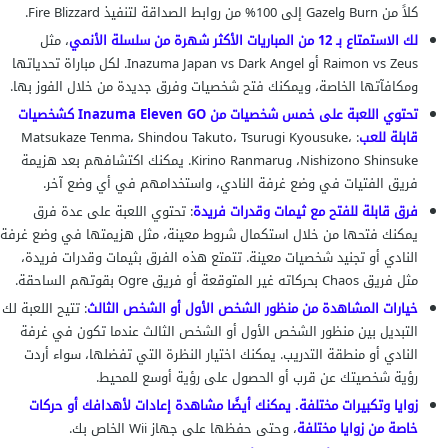
كلاً من Burn وGazel إلى 100% من روابط الصداقة لتنفيذ Fire Blizzard.
لك الاستمتاع بـ 12 من المباريات الأكثر شهرة من سلسلة الأنمي
، مثل
Raimon vs Zeus أو Inazuma Japan vs Dark Angel. لكل مباراة تحدياتها
ومكافآتها الخاصة، ويمكنك فتح شخصيات وفرق جديدة من خلال الفوز بها.
تحتوي اللعبة على خمس شخصيات من Inazuma Eleven GO كشخصيات
قابلة للعب
: Matsukaze Tenma، Shindou Takuto، Tsurugi Kyousuke،
Nishizono Shinsuke، وKirino Ranmaru. يمكنك اكتشافهم بعد هزيمة
فريق الفتيات في وضع غرفة النادي، واستخدامهم في أي وضع آخر.
فرق قابلة للفتح مع ثيمات وقدرات فريدة
: تحتوي اللعبة على عدة فرق
يمكنك فتحها من خلال استكمال شروط معينة، مثل هزيمتها في وضع غرفة
النادي أو تجنيد شخصيات معينة. تتمتع هذه الفرق بثيمات وقدرات فريدة،
مثل فريق Chaos بحركاته غير المتوقعة أو فريق Ogre بقوتهم الساحقة.
خيارات المشاهدة من منظور الشخص الأول أو الشخص الثالث
: تتيح اللعبة لك
التبديل بين منظور الشخص الأول أو الشخص الثالث عندما تكون في غرفة
النادي أو منطقة التدريب. يمكنك اختيار النظرة التي تفضلها، سواء أردت
رؤية شخصيتك عن قرب أو الحصول على رؤية أوسع للمحيط.
زوايا وتكبيرات مختلفة. يمكنك أيضًا مشاهدة إعادات لأهدافك أو حركات
خاصة من زوايا مختلفة
، وحتى حفظها على جهاز Wii الخاص بك.