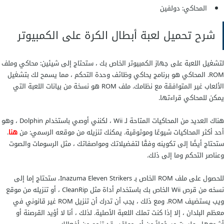
المحاكي: دولفين
شرح تحميل لعبة أبطال الكرة على الكمبيوتر
لتشغيل اللعبة على جهاز الكمبيوتر الخاص بك ، ستحتاج إلى شيئين: محاكي وملف
ROM. المحاكي هو برنامج يحاكي وظائف وحدة التحكم ، مما يسمح لك بتشغيل
الألعاب غير المتوافقة مع نظامك. ملف ROM هو نسخة من بيانات اللعبة التي
يمكن للمحاكي قراءتها.
هناك العديد من المحاكيات المتاحة لـ Wii ، لكنني أوصي باستخدام Dolphin ، وهو
أحد أكثر المحاكيات شيوعًا وموثوقية. يمكنك تنزيله من موقعه الرسمي: من
هنا
.
ستحتاج أيضًا إلى تكوينه وفقًا لتفضيلاتك ومواصفاتك ، مثل الرسومات والصوت
وعناصر التحكم وما إلى ذلك.
للحصول على ملف ROM الخاص بـ Inazuma Eleven Strikers، ستحتاج إما إلى
نسخه من قرص Wii الخاص بك باستخدام أداة مثل CleanRip ، أو تنزيله من موقع
ويب يستضيف ROM. ومع ذلك ، يجب أن تدرك أن تنزيل ROM غير قانوني في
معظم البلدان ، إلا إذا كنت تملك اللعبة الأصلية. لذلك ، أنا لا أؤيد القرصنة أو