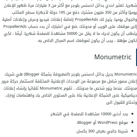
شهريا. تعتبر احدي بدائل ادسنس بلوجر مع أكثر من 3 مليارات مرة ظهور للإعلان
يوميًا وأكثر من 350 مليون مشترك دفع من 195 دولة لأجهزة سطح المكتب
والجوال يوميا. يتيح لك PropellerAds إضافة إعلانات فيديو وعرض وإعلانات أصلية
إلى موقعك على الويب أو مدونتك .ضع في اعتبارك أن بدء حساب PropellerAds
يتطلب أن يكون لديك ما لا يقل عن 50000 مشاهدة للصفحة شهريا. أيضًا ، لكي
تكون مؤهلا ، يجب أن يكون لموقعك اسم المجال الخاص به.
Monumetric
Monumetric بديل بدائل ادسنس بلوجر (المعروفة بشبكة Blogger) هي شريك
إعلان مصور شامل مع مجموعة من الوحدات الإعلانية المختلفة لاستثمار حركة مرور
مدونتك. عندما يزور شخص ما مدونتك ، تقوم Monumetric تلقائيا بإنشاء إعلانات
ديناميكية على الشبكة الإعلانية بناءً على المحتوى الخاص بك واهتمامات زوارك.
وتحتاج للقبول الى
بحد أدنى 10000 مشاهدة للصفحة في الشهر.
موقع WordPress أو Blogger.
شريط جانبي بعرض 300 بكسل.