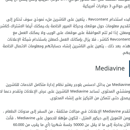
إلى حوالي 3 دولارات أمريكية
لبدء استخدام Revcontent ، يتعين على الناشرين ملء نموذج. سوف تحتاج إلى
تقديم معلومات حول موقعك وحركة المرور الخاصة بك.يمكنك أيضا الاشتراك كناشر
ومعلن. إذا لم تتم الموافقة على موقعك على الويب ولا يمكنك العمل مع
Revcontent كناشر ، فلا يزال بإمكانك العمل كمعلن باستخدام شبكة الإعلانات
هذه. بعد ذلك ، يتعين على الناشرين إنشاء حساباتهم ومعلومات الاتصال الخاصة
بهم.
Mediavine
Mediavine من بدائل ادسنس بلوجر يعتبر نظام إدارة متكامل الخدمات للناشرين
ومنشئي المحتوى. تساعد Mediavine الناشرين على عرض الإعلانات وتقدم دعما لا
يصدق حتى تتمكن من التركيز على إنشاء المحتوى.
تقدم Mediavine الإعلانات في مجالات مختلفة ، من السفر إلى مدونات الطعام ،
ومن التمويل إلى ديكور المنزل - لتكون مؤهلا للحصول على Mediavine ، فأنت
الآن بحاجة إلى ما لا يقل عن 50000 جلسة شهريا (أي ما يقرب من 60.000