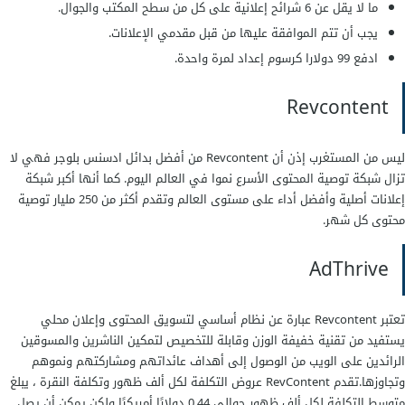
ما لا يقل عن 6 شرائح إعلانية على كل من سطح المكتب والجوال.
يجب أن تتم الموافقة عليها من قبل مقدمي الإعلانات.
ادفع 99 دولارا كرسوم إعداد لمرة واحدة.
Revcontent
ليس من المستغرب إذن أن Revcontent من أفضل بدائل ادسنس بلوجر فهي لا
تزال شبكة توصية المحتوى الأسرع نموا في العالم اليوم. كما أنها أكبر شبكة
إعلانات أصلية وأفضل أداء على مستوى العالم وتقدم أكثر من 250 مليار توصية
محتوى كل شهر.
AdThrive
تعتبر Revcontent عبارة عن نظام أساسي لتسويق المحتوى وإعلان محلي
يستفيد من تقنية خفيفة الوزن وقابلة للتخصيص لتمكين الناشرين والمسوقين
الرائدين على الويب من الوصول إلى أهداف عائداتهم ومشاركتهم ونموهم
وتجاوزها.تقدم RevContent عروض التكلفة لكل ألف ظهور وتكلفة النقرة ، يبلغ
متوسط ​​التكلفة لكل ألف ظهور حوالي 0.44 دولارًا أمريكيًا ولكن يمكن أن يصل