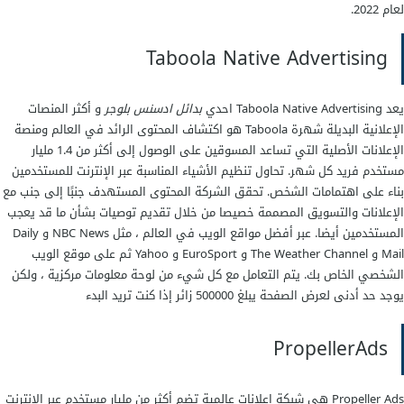
لعام 2022.
Taboola Native Advertising
يعد Taboola Native Advertising احدي
بدائل ادسنس بلوجر
و أكثر المنصات
الإعلانية البديلة شهرة Taboola هو اكتشاف المحتوى الرائد في العالم ومنصة
الإعلانات الأصلية التي تساعد المسوقين على الوصول إلى أكثر من 1.4 مليار
مستخدم فريد كل شهر. تحاول تنظيم الأشياء المناسبة عبر الإنترنت للمستخدمين
بناء على اهتمامات الشخص. تحقق الشركة المحتوى المستهدف جنبًا إلى جنب مع
الإعلانات والتسويق المصممة خصيصا من خلال تقديم توصيات بشأن ما قد يعجب
المستخدمين أيضا. عبر أفضل مواقع الويب في العالم ، مثل NBC News و Daily
Mail و The Weather Channel و EuroSport و Yahoo ثم على موقع الويب
الشخصي الخاص بك. يتم التعامل مع كل شيء من لوحة معلومات مركزية ، ولكن
يوجد حد أدنى لعرض الصفحة يبلغ 500000 زائر إذا كنت تريد البدء
PropellerAds
Propeller Ads هي شبكة إعلانات عالمية تضم أكثر من مليار مستخدم عبر الإنترنت