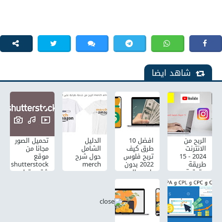
شاهد ايضا
الربح من
افضل 10
الدليل
تحميل الصور
الانترنت
طرق كيف
الشامل
مجانا من
2024 - 15
تربح فلوس
حول شرح
موقع
طريقة
2022 بدون
merch
shutterstock
حقيقية
راس مال
amazon
شتر ستوك
للعمل عبر
من منزلك
الربح من
بجودة مختلفة
الانترنت
خدمة
طباعة على
القمصان