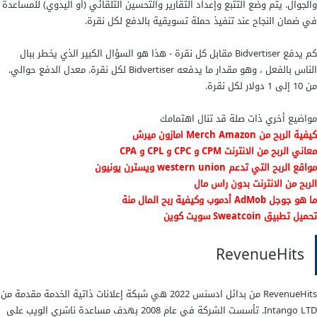
والجوال. يتم وضع التتبع وإعداد التقارير والتحسين التلقائي (أو اليدوي) للمساعدة
في ضمان النجاح عند تنفيذ حملة تسويقية بالدفع لكل نقرة.
كم يدفع Bidvertiser مقابل كل نقرة - هذا هو السؤال الكبير الذي يخطر ببال
الناس بالفعل ، وهو مقدار ما يدفعه Bidvertiser لكل نقرة. معدل الدفع حوالي.
من 10 إلى 1 دولار لكل نقرة.
مواضيع أخري ذات صلة قد تنال اهتمامك
كيفية الربح من Merch Amazon امازون ميرش
معاني الربح من الانترنت CPM و CPC و CPL و CPA
مواقع الربح التي تدعم western union ويسترن يونيون
الربح من الانترنت بدون راس مال
ما هو جوجل AdMob أدموب وكيفية ربح المال منة
تحميل تطبيق Sweatcoin سويت كوين
RevenueHits
RevenueHits من بدائل ادسنس 2022 هي شبكة إعلانات ذاتية الخدمة مقدمة من
Intango LTD. تأسست الشركة في عام 2008 بهدف مساعدة ناشري الويب على