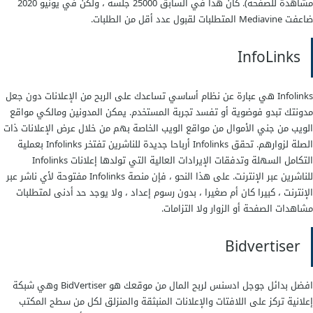
مشاهدة للصفحة). كان هذا في السابق 25000 جلسة ، ولكن في يونيو 2020
ضاعفت Mediavine المتطلبات لقبول عدد أقل من الطلبات.
InfoLinks
Infolinks هي عبارة عن نظام أساسي تساعدك على الربح من الإعلانات دون جعل
مدونتك تبدو فوضوية أو تفسد تجربة المستخدم. يمكن المدونين ومالكي مواقع
الويب من جني الأموال من مواقع الويب الخاصة بهم من خلال عرض الإعلانات ذات
الصلة لزوارهم. تحقق Infolinks أرباحا جديدة للناشرين تفتخر Infolinks بعملية
التكامل السهلة وتدفقات الإيرادات العالية التي تولدها إعلانات Infolinks
للناشرين عبر الإنترنت. على هذا النحو ، فإن منصة Infolinks مفتوحة لأي ناشر عبر
الإنترنت ، كبيرا كان أم صغيرا ، بدون رسوم إعداد ، ولا يوجد حد أدنى لمتطلبات
مشاهدات الصفحة أو الزوار ولا التزامات.
Bidvertiser
افضل بدائل جوجل ادسنس لربح المال من موقعك هو BidVertiser وهي شبكة
إعلانية تركز على اللافتات والإعلانات المنبثقة والمنزلق لكل من سطح المكتب