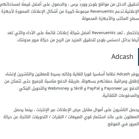
تحقيق الدخل من مواقع بلوجر وورد برس ، والحصول على أفضل قيمة لمساحاتهم
الإعلانية.تدعم RevenueHits مجموعة كبيرة من أشكال الإعلانات المصورة لأجهزة
سطح المكتب والأجهزة المحمولة
باختصار ، تعد RevenueHits أفضل شبكة إعلانات قائمة على الأداء والتي تعد
أيضا بدائل ادسنس بلوجر لتحقيق المزيد من الربح من حركة مرور مدونتك.
Adcash
يوفر Adcash نظاما أساسيا قويا للغاية ولكنه بسيط للمعلنين والناشرين لإنشاء
إطلاق ومراقبة حملاتهم بسهولة. طريقة الدفع مناسبة للجميع حتى تتمكن من
الدفع عبر Payoneer و PayPal و Skrill و Webmoney والتحويل البنكي
والمدفوعات التلقائية.
يحصل الناشرون على أموال مقابل عرض الإعلانات عبر الإنترنت ، بينما يحصل
المعلنون على عائد استثمار قوي المبيعات / النقرات / التحويلات الناتجة عن حركة
المرور في الموقع.