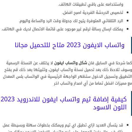
واستخدامه على باقي تطبيقات الهاتف.
تخصيص الدردشة الفردية اصبح افضل.
الرد التلقائي المتوفرة يتيح لك جدولة وقت الرد والساعة واليوم.
يمكنك ارسال رسالة لرقم غير موجود على قائمة الاتصال لديك في الهاتف.
واتساب الايفون 2023 متاح للتحميل مجانا
كما شرحنا في السابق فان
شكل واتساب ايفون
لا يختلف عن النسخة الرسمية
وسوف تلاحظ ذلك بعد تحميل نسخة واتساب ايفون، وتثبيتها بعد ذلك قم بفتح
التطبيق وتسجيل الدخول ستظهر الواجهة الرئيسية في الواتساب بلس المعدل
مع مميزات افضل تماما من أي اصدار واتساب اخر
كيفية إضافة ثيم واتساب ايفون للاندرويد 2023
اللون الاسود
قد يتسأل العديد ازاي تطبق اي ثيم ويمكنك بخطوات سهلة وبسيطة عمل
ذلك في حال رغبت الحصول علي ثيم واتساب الايفون الاسود يمكنك من