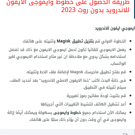
طريقة الحصول على خطوط وايموجى الايفون
للاندرويد بدون روت 2023
ايموجي ايفون للاندرويد
الخطوة الاولي قم
بتنزيل تطبيق Magisk
وتثبيته على هاتفك
يعمل الايموجي تلقائيا تكون تحمل ايموجي الايفون مع ذلك قد تفضل
استخدامه بشكل يدوي مع ملاحظة ان غير متاح استخدام الايموجي لغير
الواتساب.
قم بفتح تطبيق ماجيسك Magisk لإضافة ملف الخط وتثبيته.
فى خانة البحث اكتب "خط الايفون الاصلي للاندرويد" بعد تحديد الملف،
سيتم تثبيته في التطبيق.
قم بتثبيت لوحة مفاتيح رموز تعبيرية
أعد تشغيل الهاتف لتنشيط التغييرات التي أجريناها
يمكنك الآن استخدام جميع
خطوط وايموجى
بسهولة ويمكنك أيضًا إزالة
وايموجى في أي وقت دون أن يؤثر ذلك سلبًا على هاتفك.