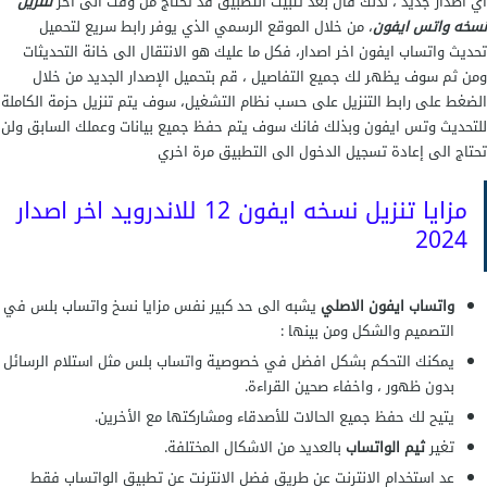
أي اصدار جديد ، لذلك فان بعد تثبيت التطبيق قد تحتاج من وقت الى اخر
لتنزيل
نسخه واتس ايفون
، من خلال الموقع الرسمي الذي يوفر رابط سريع لتحميل
تحديث واتساب ايفون اخر اصدار، فكل ما عليك هو الانتقال الى خانة التحديثات
ومن ثم سوف يظهر لك جميع التفاصيل ، قم بتحميل الإصدار الجديد من خلال
الضغط على رابط التنزيل على حسب نظام التشغيل، سوف يتم تنزيل حزمة الكاملة
للتحديث وتس ايفون وبذلك فانك سوف يتم حفظ جميع بيانات وعملك السابق ولن
تحتاج الى إعادة تسجيل الدخول الى التطبيق مرة اخري
مزايا تنزيل نسخه ايفون 12 للاندرويد اخر اصدار
2024
واتساب ايفون
الاصلي
يشبه الى حد كبير نفس مزايا نسخ واتساب بلس في
التصميم والشكل ومن بينها :
يمكنك التحكم بشكل افضل في خصوصية واتساب بلس مثل استلام الرسائل
بدون ظهور ، واخفاء صحين القراءة.
يتيح لك حفظ جميع الحالات للأصدقاء ومشاركتها مع الأخرين.
تغير
ثيم الواتساب
بالعديد من الاشكال المختلفة.
عد استخدام الانترنت عن طريق فضل الانترنت عن تطبيق الواتساب فقط